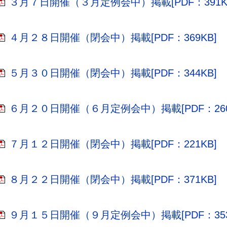
３月７日開催（３月定例会中）掲載[PDF：391K
４月２８日開催（閉会中）掲載[PDF：369KB]
５月３０日開催（閉会中）掲載[PDF：344KB]
６月２０日開催（６月定例会中）掲載[PDF：260
７月１２日開催（閉会中）掲載[PDF：221KB]
８月２２日開催（閉会中）掲載[PDF：371KB]
９月１５日開催（９月定例会中）掲載[PDF：353