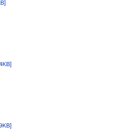
B]
KB]
KB]