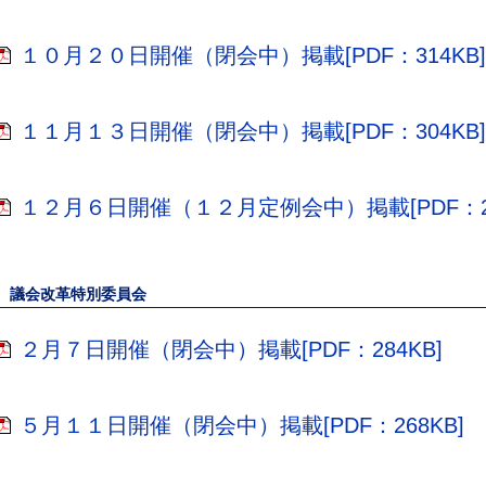
１０月２０日開催（閉会中）掲載[PDF：314KB]
１１月１３日開催（閉会中）掲載[PDF：304KB]
１２月６日開催（１２月定例会中）掲載[PDF：20
議会改革特別委員会
２月７日開催（閉会中）掲載[PDF：284KB]
５月１１日開催（閉会中）掲載[PDF：268KB]