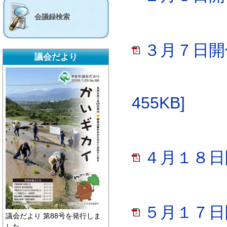
会議録検索
３月７日開
議会だより
455KB]
４月１８日開
５月１７日開
議会だより 第88号を発行しま
した。