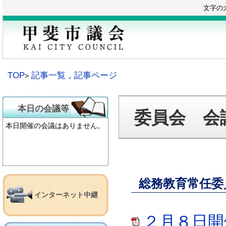
本
文字の
文
へ
移
動
TOP
記事一覧，記事ページ
本日の会議等
委員会 会
本日開催の会議はありません。
総務教育常任委
インターネット中継
２月８日開催