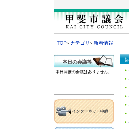
本
文
へ
移
動
TOP
カテゴリ
新着情報
新
本日の会議等
本日開催の会議はありません。
インターネット中継