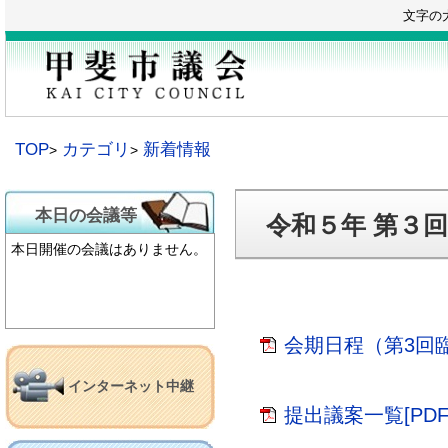
本
文字の
文
へ
移
動
TOP
カテゴリ
新着情報
本日の会議等
令和５年 第３回
本日開催の会議はありません。
会期日程（第3回臨時
インターネット中継
提出議案一覧[PDF：