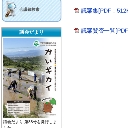
会議録検索
議案集[PDF：512K
議案賛否一覧[PDF：
議会だより
議会だより 第88号を発行しま
した。