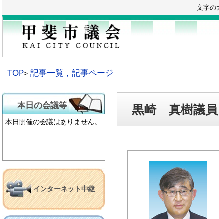
本
文字の
文
へ
移
動
TOP
記事一覧，記事ページ
本日の会議等
黒崎 真樹議員
本日開催の会議はありません。
インターネット中継