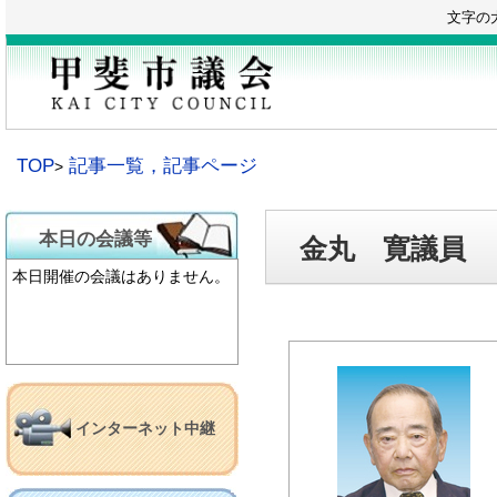
本
文字の
文
へ
移
動
TOP
記事一覧，記事ページ
本日の会議等
金丸 寛議員
本日開催の会議はありません。
インターネット中継