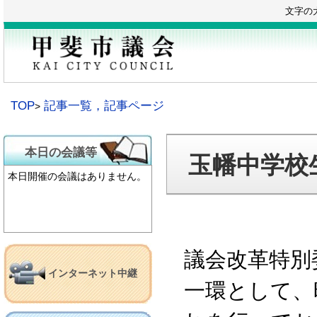
本
文字の
文
へ
移
動
TOP
記事一覧，記事ページ
本日の会議等
玉幡中学校
本日開催の会議はありません。
議会改革特別
インターネット中継
一環として、