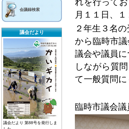
れを行ってお
会議録検索
月１１日、１
２年生３名の
議会だより
から臨時市議
議会や議員に
しながら質問
て一般質問に
臨時市議会議
議会だより 第88号を発行しま
した。