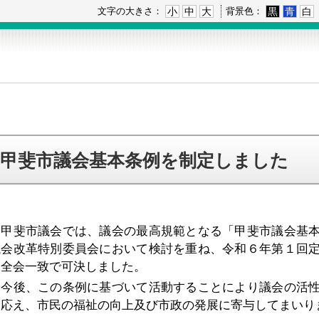
小
中
大
黒
青
白
文字の大きさ：
背景色：
甲斐市議会基本条例を制定しました
甲斐市議会では、議会の最高規範となる「甲斐市議会基本
議会改革特別委員会において検討を重ね、令和６年第１回
て全会一致で可決しました。
今後、この条例に基づいて活動することにより議会の活性
に応え、市民の福祉の向上及び市政の発展に寄与してまいり