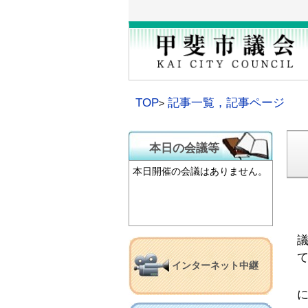
本
文
へ
移
動
TOP
記事一覧，記事ページ
本日の会議等
本日開催の会議はありません。
インターネット中継