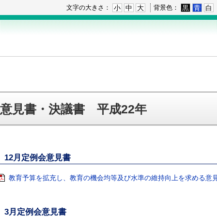
小
中
大
黒
青
白
文字の大きさ：
背景色：
意見書・決議書 平成22年
12月定例会意見書
教育予算を拡充し、教育の機会均等及び水準の維持向上を求める意見書[P
3月定例会意見書