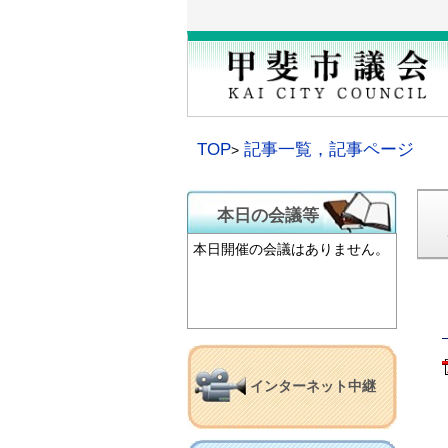
本
文
へ
移
動
TOP
記事一覧，記事ページ
本日の会議等
本日開催の会議はありません。
インターネット中継