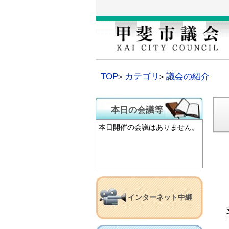
本
文
へ
移
動
TOP
カテゴリ
議会の紹介
本日の会議等
本日開催の会議はありません。
インターネット中継