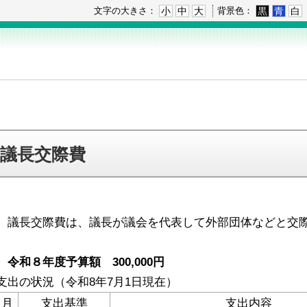
小
中
大
黒
青
白
文字の大きさ：
背景色：
議長交際費
議長交際費は、議長が議会を代表して外部団体などと交
令和８年度予算額 300,000円
支出の状況（令和8年7月1日現在）
月
支出基準
支出内容