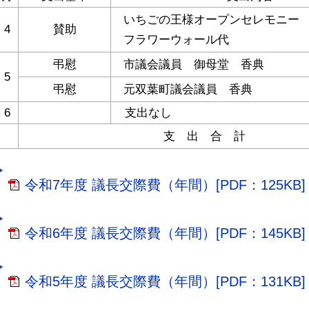
いちごの王様オープンセレモニー
4
賛助
フラワーウォール代
弔慰
市議会議員 御母堂 香典
5
弔慰
元双葉町議会議員 香典
6
支出なし
支 出 合 計
令和7年度 議長交際費（年間）[PDF：125KB]
令和6年度 議長交際費（年間）[PDF：145KB]
令和5年度 議長交際費（年間）[PDF：131KB]