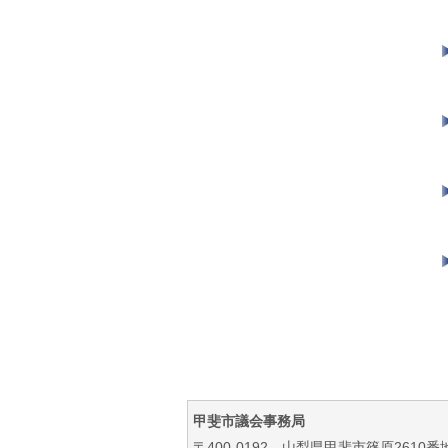
甲斐市議会事務局
〒400-0192 山梨県甲斐市篠原2610番